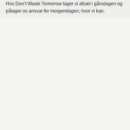
Hos Don’t Waste Tomorrow tager vi afsæt i gårsdagen og
påtager os ansvar for morgendagen, hvor vi kan.
I vores stræben efter at revolutionere møbelbranchens
miljøbelastninger følges æstetik og ærlighed ad, når vi
udvikler og producerer vores designs.
Vores vision er, at minimere spild fra produktioner med
naturlige materialer – og transformere al overskud og
restmateriale til langtidsholdbare møbelklassikere til den
bevidste forbruger.
Mere om os