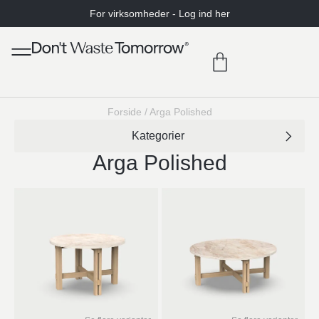
For virksomheder - Log ind her
Forside
/
Arga Polished
Arga Polished