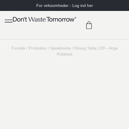
For virksomheder - Log ind her
Forside
/
Produkter
/
Spiseborde
/
Dining Table 139 – Arga
Polished