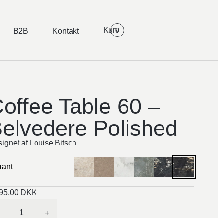
0
B2B
Kontakt
offee Table 60 –
elvedere Polished
ignet af Louise Bitsch
iant
495,00
DKK
+