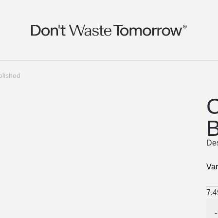
olished
C
B
Des
Var
7.
-