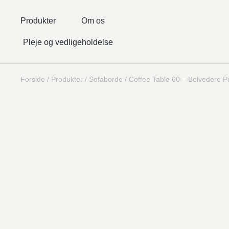
Produkter
Om os
Pleje og vedligeholdelse
Forside
/
Produkter
/
Sofaborde
/
Coffee Table 60 – Belvedere P