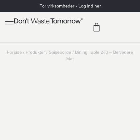
For virksomheder - Log ind her
Forside
/
Produkter
/
Spiseborde
/
Dining Table 240 – Belvedere
Mat